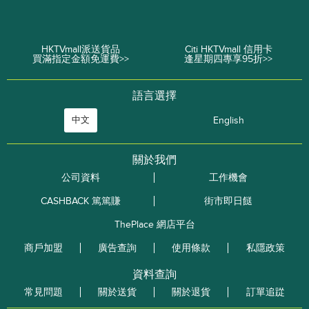
HKTVmall派送貨品
Citi HKTVmall 信用卡
買滿指定金額免運費>>
逢星期四專享95折>>
語言選擇
中文
English
關於我們
公司資料
工作機會
CASHBACK 篤篤賺
街市即日餸
ThePlace 網店平台
商戶加盟
廣告查詢
使用條款
私隱政策
資料查詢
常見問題
關於送貨
關於退貨
訂單追踨