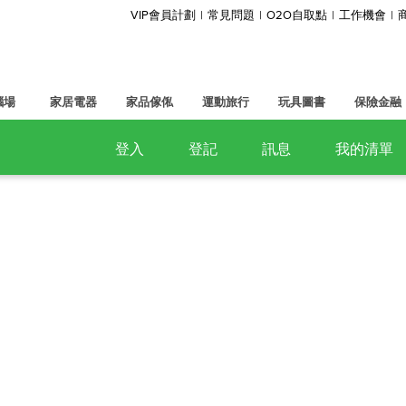
VIP會員計劃
常見問題
O2O自取點
工作機會
腦場
家居電器
家品傢俬
運動旅行
玩具圖書
保險金融
登入
登記
訊息
我的清單