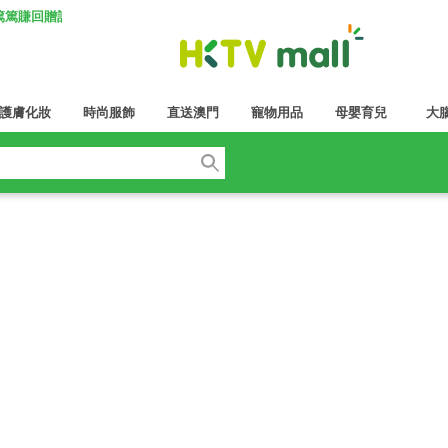
K 篤篤賺回贈計劃
護膚化妝
時尚服飾
直送澳門
寵物用品
母嬰育兒
大