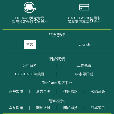
HKTVmall派送貨品
Citi HKTVmall 信用卡
買滿指定金額免運費>>
逢星期四專享95折>>
語言選擇
中文
English
關於我們
公司資料
工作機會
CASHBACK 篤篤賺
街市即日餸
ThePlace 網店平台
商戶加盟
廣告查詢
使用條款
私隱政策
資料查詢
常見問題
關於送貨
關於退貨
訂單追踨