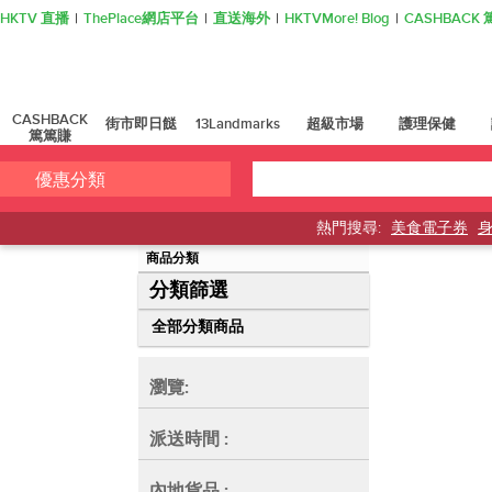
HKTV 直播
ThePlace網店平台
直送海外
HKTVMore! Blog
CASHBAC
CASHBACK
街市即日餸
13Landmarks
超級市場
護理保健
篤篤賺
優惠分類
熱門搜尋:
美食電子券
商品分類
券
分類篩選
全部分類商品
瀏覽:
派送時間
:
內地貨品
: