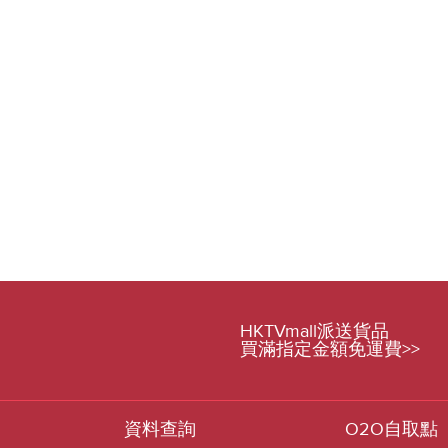
HKTVmall派送貨品
買滿指定金額免運費>>
資料查詢
O2O自取點