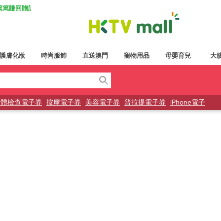
K 篤篤賺回贈計劃
護膚化妝
時尚服飾
直送澳門
寵物用品
母嬰育兒
大
身體檢查電子券
按摩電子券
美容電子券
普拉提電子券
iPhone電子