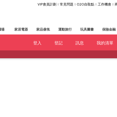
VIP會員計劃
常見問題
O2O自取點
工作機會
腦場
家居電器
家品傢俬
運動旅行
玩具圖書
保險金融
登入
登記
訊息
我的清單