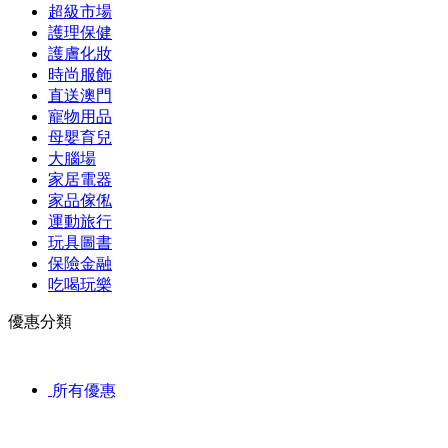
超級市場
護理保健
護膚化妝
時尚服飾
直送澳門
寵物用品
母嬰育兒
大腦場
家居電器
家品傢俬
運動旅行
玩具圖書
保險金融
吃喝玩樂
優惠分類
所有優惠