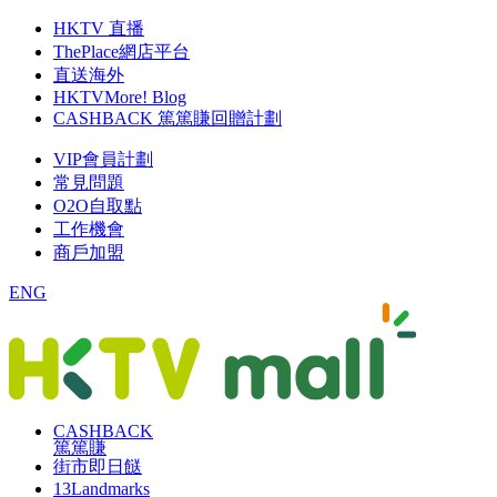
HKTV 直播
ThePlace網店平台
直送海外
HKTVMore! Blog
CASHBACK 篤篤賺回贈計劃
VIP會員計劃
常見問題
O2O自取點
工作機會
商戶加盟
ENG
CASHBACK
篤篤賺
街市即日餸
13Landmarks