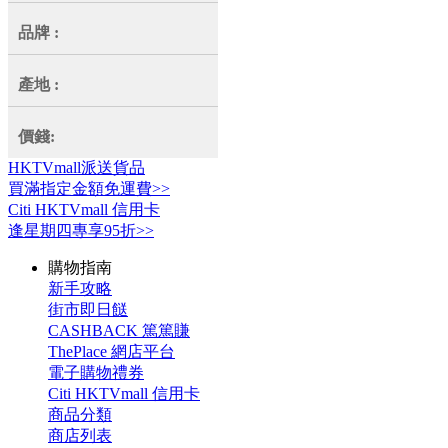
品牌
:
產地
:
價錢:
HKTVmall派送貨品
買滿指定金額免運費>>
Citi HKTVmall 信用卡
逢星期四專享95折>>
購物指南
新手攻略
街市即日餸
CASHBACK 篤篤賺
ThePlace 網店平台
電子購物禮券
Citi HKTVmall 信用卡
商品分類
商店列表