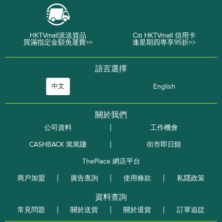
HKTVmall派送貨品
Citi HKTVmall 信用卡
買滿指定金額免運費>>
逢星期四專享95折>>
語言選擇
中文
English
關於我們
公司資料
工作機會
CASHBACK 篤篤賺
街市即日餸
ThePlace 網店平台
商戶加盟
廣告查詢
使用條款
私隱政策
資料查詢
常見問題
關於送貨
關於退貨
訂單追踨