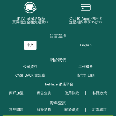
HKTVmall派送貨品
Citi HKTVmall 信用卡
買滿指定金額免運費>>
逢星期四專享95折>>
語言選擇
中文
English
關於我們
公司資料
工作機會
CASHBACK 篤篤賺
街市即日餸
ThePlace 網店平台
商戶加盟
廣告查詢
使用條款
私隱政策
資料查詢
常見問題
關於送貨
關於退貨
訂單追踨