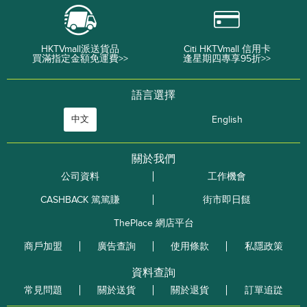
HKTVmall派送貨品
Citi HKTVmall 信用卡
買滿指定金額免運費>>
逢星期四專享95折>>
語言選擇
中文
English
關於我們
公司資料
工作機會
CASHBACK 篤篤賺
街市即日餸
ThePlace 網店平台
商戶加盟
廣告查詢
使用條款
私隱政策
資料查詢
常見問題
關於送貨
關於退貨
訂單追踨