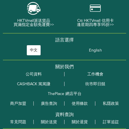
HKTVmall派送貨品
Citi HKTVmall 信用卡
買滿指定金額免運費>>
逢星期四專享95折>>
語言選擇
中文
English
關於我們
公司資料
工作機會
CASHBACK 篤篤賺
街市即日餸
ThePlace 網店平台
商戶加盟
廣告查詢
使用條款
私隱政策
資料查詢
常見問題
關於送貨
關於退貨
訂單追踨