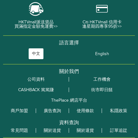
HKTVmall派送貨品
Citi HKTVmall 信用卡
買滿指定金額免運費>>
逢星期四專享95折>>
語言選擇
中文
English
關於我們
公司資料
工作機會
CASHBACK 篤篤賺
街市即日餸
ThePlace 網店平台
商戶加盟
廣告查詢
使用條款
私隱政策
資料查詢
常見問題
關於送貨
關於退貨
訂單追踨