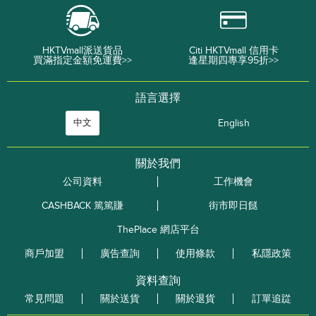
HKTVmall派送貨品
Citi HKTVmall 信用卡
買滿指定金額免運費>>
逢星期四專享95折>>
語言選擇
中文
English
關於我們
公司資料
工作機會
CASHBACK 篤篤賺
街市即日餸
ThePlace 網店平台
商戶加盟
廣告查詢
使用條款
私隱政策
資料查詢
常見問題
關於送貨
關於退貨
訂單追踨