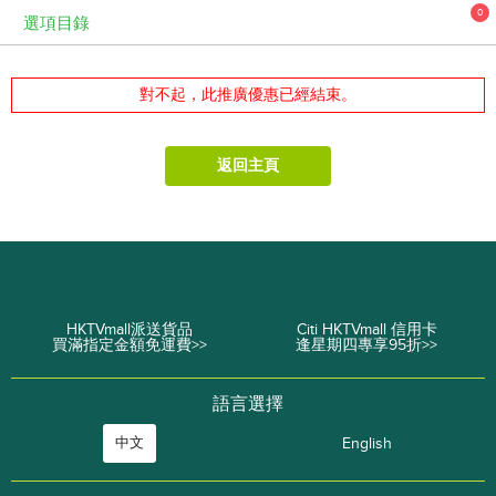
0
選項目錄
對不起，此推廣優惠已經結束。
返回主頁
HKTVmall派送貨品
Citi HKTVmall 信用卡
買滿指定金額免運費>>
逢星期四專享95折>>
語言選擇
中文
English