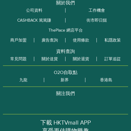
關於我們
公司資料
工作機會
CASHBACK 篤篤賺
街市即日餸
ThePlace 網店平台
商戶加盟
廣告查詢
使用條款
私隱政策
資料查詢
常見問題
關於送貨
關於退貨
訂單追踨
O2O自取點
九龍
新界
香港島
關注我們
下載 HKTVmall APP