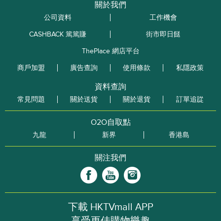
關於我們
公司資料
工作機會
CASHBACK 篤篤賺
街市即日餸
ThePlace 網店平台
商戶加盟
廣告查詢
使用條款
私隱政策
資料查詢
常見問題
關於送貨
關於退貨
訂單追踨
O2O自取點
九龍
新界
香港島
關注我們
下載 HKTVmall APP