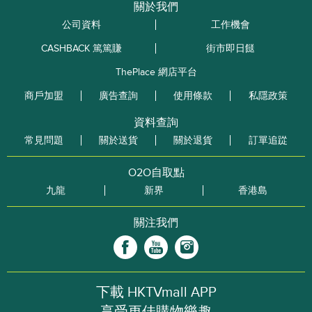
關於我們
公司資料
工作機會
CASHBACK 篤篤賺
街市即日餸
ThePlace 網店平台
商戶加盟
廣告查詢
使用條款
私隱政策
資料查詢
常見問題
關於送貨
關於退貨
訂單追踨
O2O自取點
九龍
新界
香港島
關注我們
下載 HKTVmall APP