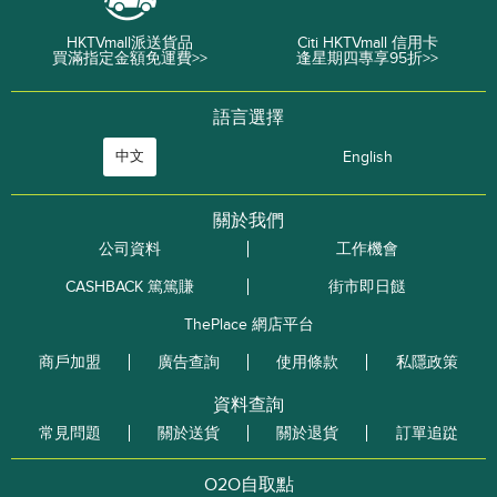
HKTVmall派送貨品
Citi HKTVmall 信用卡
買滿指定金額免運費>>
逢星期四專享95折>>
語言選擇
中文
English
關於我們
公司資料
工作機會
CASHBACK 篤篤賺
街市即日餸
ThePlace 網店平台
商戶加盟
廣告查詢
使用條款
私隱政策
資料查詢
常見問題
關於送貨
關於退貨
訂單追踨
O2O自取點