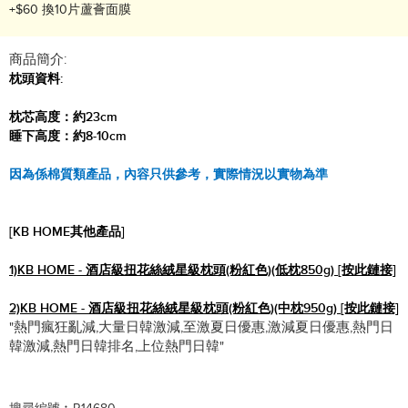
+$60 換10片蘆薈面膜
商品簡介:
枕頭資料:
枕芯高度：約23cm
睡下高度：約8-10cm
因為係棉質類產品，內容只供參考，實際情況以實物為準
[KB HOME其他產品]
1)KB HOME - 酒店級扭花絲絨星級枕頭(粉紅色)(低枕850g)
[按此鏈接]
2)KB HOME - 酒店級扭花絲絨星級枕頭(粉紅色)(中枕950g)
[按此鏈接]
"熱門瘋狂亂減,大量日韓激減,至激夏日優惠,激減夏日優惠,熱門日
韓激減,熱門日韓排名,上位熱門日韓"