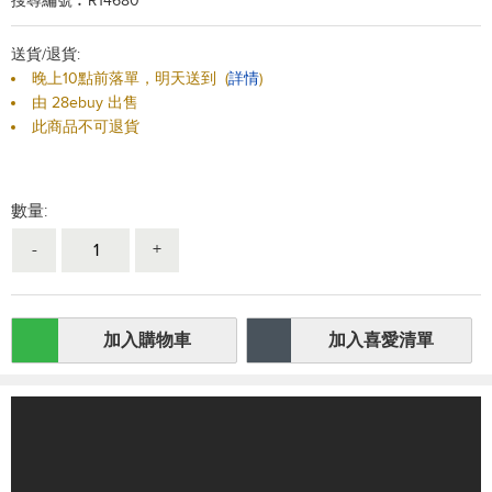
搜尋編號︰R14680
送貨/退貨:
晚上10點前落單，明天送到
(
詳情
)
由 28ebuy 出售
此商品不可退貨
數量:
-
+
加入購物車
加入喜愛清單