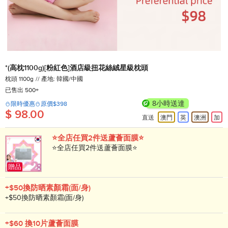
*(高枕1100g)[粉紅色]酒店級扭花絲絨星級枕頭
枕頭 1100g
產地: 韓國/中國
已售出 500+
8小時送達
⛄限時優惠⛄原價$398
$ 98.00
直送
澳門
英
澳洲
加
⭐全店任買2件送蘆薈面膜⭐
⭐全店任買2件送蘆薈面膜⭐
贈品
+$50換防晒素顏霜(面/身)
+$50換防晒素顏霜(面/身)
+$60 換10片蘆薈面膜