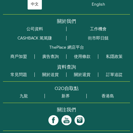
中文
English
關於我們
公司資料
工作機會
CASHBACK 篤篤賺
街市即日餸
ThePlace 網店平台
商戶加盟
廣告查詢
使用條款
私隱政策
資料查詢
常見問題
關於送貨
關於退貨
訂單追踨
O2O自取點
九龍
新界
香港島
關注我們