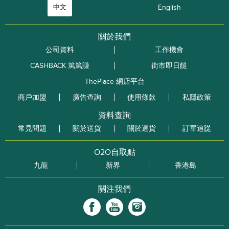
中文
English
關於我們
公司資料
工作機會
CASHBACK 篤篤賺
街市即日餸
ThePlace 網店平台
商戶加盟
廣告查詢
使用條款
私隱政策
資料查詢
常見問題
關於送貨
關於退貨
訂單追踨
O2O自取點
九龍
新界
香港島
關注我們