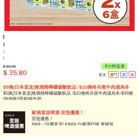
陽光
低糖蜜瓜味荳奶
250毫升 x 6 x 2
產地: 香港
已售出 10,000+
8小時送達
$ 60.00
$ 35.80
直送
澳門
英
加
$5換[日本直送]無酒精檸檬碳酸飲品 /$20換咚兵衛牛肉湯烏冬
$5換[日本直送]無酒精檸檬碳酸飲品 /$20換咚兵衛牛肉湯烏冬/$99換
[內地版][原箱]純牛奶
歐洲直送啤酒 至抵優惠！:
至抵優惠！
1664 - [法國直送] K1664 白啤酒巨罐 單罐裝
500ML x 4 - $40
健力士 - 【愛爾蘭直送】健力士黑啤 4巨罐裝