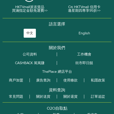
HKTVmall派送貨品
Citi HKTVmall 信用卡
買滿指定金額免運費>>
逢星期四專享95折>>
語言選擇
中文
English
關於我們
公司資料
工作機會
CASHBACK 篤篤賺
街市即日餸
ThePlace 網店平台
商戶加盟
廣告查詢
使用條款
私隱政策
資料查詢
常見問題
關於送貨
關於退貨
訂單追踨
O2O自取點