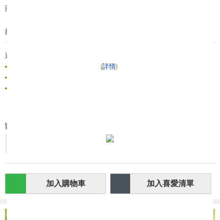
(440ml X 4) - $50
商品簡介:
低糖蜜瓜味荳奶紙包裝 x 2
搜尋編號︰A99019
送貨/退貨:
晚上10點前落單，明天送到
(
詳情
)
由 HKTVmall 出售
此商品不可退貨
數量:
-
+
加入購物車
加入喜愛清單