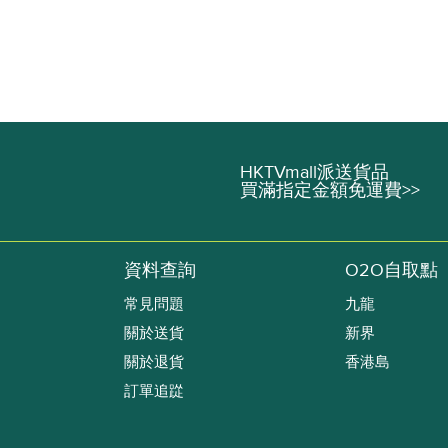
HKTVmall派送貨品
買滿指定金額免運費>>
資料查詢
O2O自取點
常見問題
九龍
關於送貨
新界
關於退貨
香港島
訂單追踨