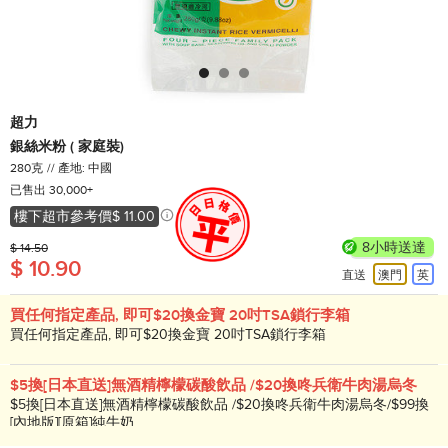
超力
銀絲米粉 ( 家庭裝)
280克
產地: 中國
已售出 30,000+
樓下超市參考價
$ 11.00
8小時送達
$ 14.50
$ 10.90
直送
澳門
英
買任何指定產品, 即可$20換金寶 20吋TSA鎖行李箱
買任何指定產品, 即可$20換金寶 20吋TSA鎖行李箱
$5換[日本直送]無酒精檸檬碳酸飲品 /$20換咚兵衛牛肉湯烏冬
$5換[日本直送]無酒精檸檬碳酸飲品 /$20換咚兵衛牛肉湯烏冬/$99換
[內地版][原箱]純牛奶