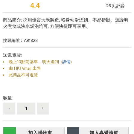
4.4
26
則評論
商品簡介:
採用優質大米製造, 粉身幼滑煙韌、不易折斷。無論明
火煮食或沸水焗泡均可, 方便快捷即可享用。
搜尋編號︰A91828
送貨/退貨:
晚上10點前落單，明天送到
(
詳情
)
由 HKTVmall 出售
此商品不可退貨
數量:
-
+
加入購物車
加入喜愛清單