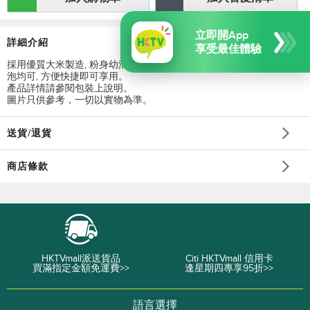
立即開App
詳細介紹
享受最佳體驗
採用優質大米製造, 粉身幼滑煙韌、不易折斷。無論明火煮食或沸水焗
泡均可, 方便快捷即可享用。
產品詳情請參閱包裝上說明。
圖片只供參考，一切以實物為準。
送貨/退貨
商店條款
HKTVmall派送貨品
Citi HKTVmall 信用卡
買滿指定金額免運費>>
逢星期四專享95折>>
語言選擇