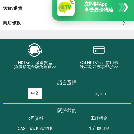
立即開App
送貨/退貨
享受最佳體驗
商店條款
HKTVmall派送貨品
Citi HKTVmall 信用卡
買滿指定金額免運費>>
逢星期四專享95折>>
語言選擇
中文
English
關於我們
公司資料
工作機會
CASHBACK 篤篤賺
街市即日餸