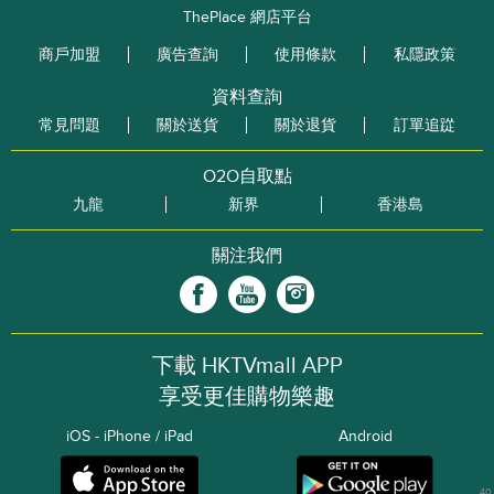
ThePlace 網店平台
商戶加盟
廣告查詢
使用條款
私隱政策
資料查詢
常見問題
關於送貨
關於退貨
訂單追踨
O2O自取點
九龍
新界
香港島
關注我們
下載 HKTVmall APP
享受更佳購物樂趣
iOS - iPhone / iPad
Android
40