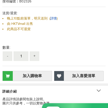
搜尋編號︰B02326
送貨/退貨:
晚上10點前落單，明天送到
(
詳情
)
由 HKTVmall 出售
此商品不可退貨
數量:
-
+
加入購物車
加入喜愛清單
詳細介紹
產品詳情請參閱包裝上說明。
圖片只供參考，一切以實物為準。