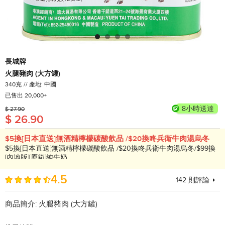
長城牌
火腿豬肉 (大方罐)
340克
產地: 中國
已售出 20,000+
8小時送達
$ 27.90
$ 26.90
$5換[日本直送]無酒精檸檬碳酸飲品 /$20換咚兵衛牛肉湯烏冬
$5換[日本直送]無酒精檸檬碳酸飲品 /$20換咚兵衛牛肉湯烏冬/$99換
[內地版][原箱]純牛奶
4.5
142
則評論
商品簡介:
火腿豬肉 (大方罐)