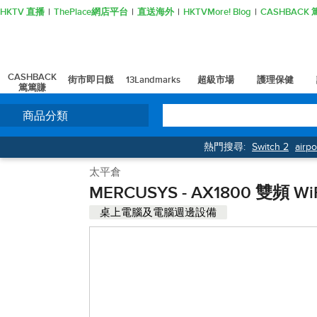
HKTV 直播
ThePlace網店平台
直送海外
HKTVMore! Blog
CASHBAC
CASHBACK
街市即日餸
13Landmarks
超級市場
護理保健
篤篤賺
商品分類
熱門搜尋:
Switch 2
airp
太平倉
MERCUSYS - AX1800 雙頻
桌上電腦及電腦週邊設備