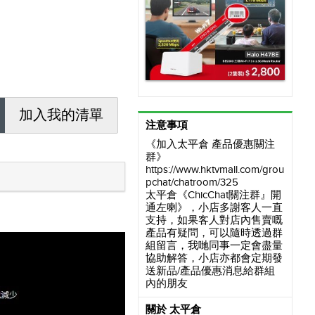
加入我的清單
注意事項
《加入太平倉 產品優惠關注
群》
https://www.hktvmall.com/grou
pchat/chatroom/325
太平倉《ChicChat關注群』開
通左喇》，小店多謝客人一直
支持，如果客人對店內售賣嘅
產品有疑問，可以隨時透過群
組留言，我哋同事一定會盡量
協助解答，小店亦都會定期發
送新品/產品優惠消息給群組
內的朋友
關於 太平倉