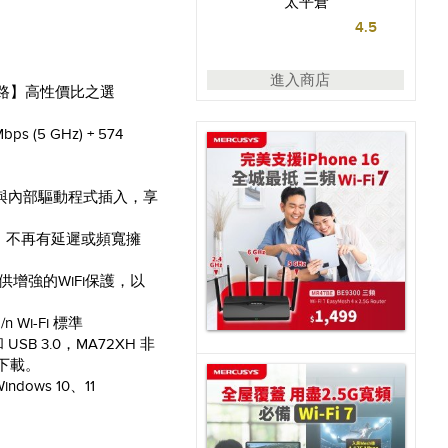
太平倉
4.5
進入商店
水星網路】高性價比之選
s (5 GHz) + 574
H 與內部驅動程式插入，享
，不再有延遲或頻寬擁
提供增強的WiFi保護，以
。
/n Wi-Fi 標準
 和 USB 3.0，MA72XH 非
下載。
ows 10、11