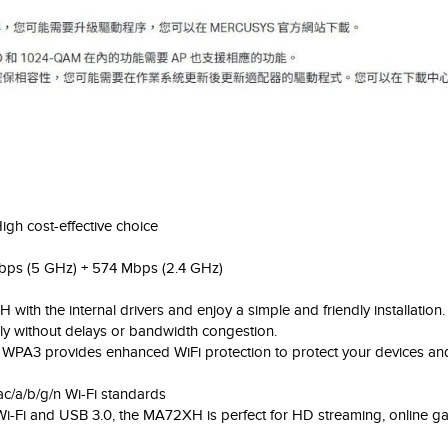
h cost-effective choice
Mbps (5 GHz) + 574 Mbps (2.4 GHz)
 with the internal drivers and enjoy a simple and friendly installation.
y without delays or bandwidth congestion.
d WPA3 provides enhanced WiFi protection to protect your devices an
ac/a/b/g/n Wi-Fi standards
-Fi and USB 3.0, the MA72XH is perfect for HD streaming, online gam