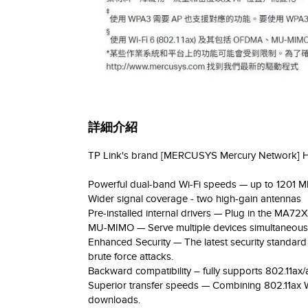
詳細介紹
TP Link's brand [MERCUSYS Mercury Network] Hig
Powerful dual-band Wi-Fi speeds — up to 1201 
Wider signal coverage - two high-gain antennas
Pre-installed internal drivers — Plug in the MA72XH
MU-MIMO — Serve multiple devices simultaneousl
Enhanced Security — The latest security standar
brute force attacks.
Backward compatibility – fully supports 802.11ax/
Superior transfer speeds — Combining 802.11ax Wi
downloads.