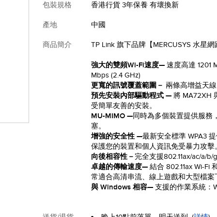
包裝規格
香港行貨 3年保養 有壞換新
產地
中國
商品簡介
TP Link 旗下品牌【MERCUSYS 
強大的雙頻Wi-Fi速度—
速度高達 1201 Mbp
Mbps (2.4 GHz)
更寬的訊號覆蓋範圍－
兩條高增益天線
預先安裝內部驅動程式 —
將 MA72X
受簡單友善的安裝。
MU-MIMO —
同時為多個裝置提供服務
塞。
增強的安全性 —
最新安全標準 WPA3 
保護您的裝置和個人資訊免受暴力攻擊
向後相容性－
完全支援802.11ax/ac/a/b/g
卓越的傳輸速度—
結合 802.11ax Wi-Fi
常適合高清串流、線上遊戲和大型檔案
與 Windows 相容—
支援的作業系統：Wind
送貨/退貨
晚上10點前落單，明天送到
(
詳情
)