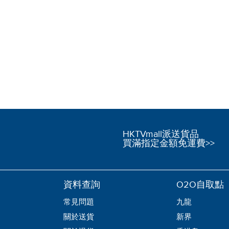
HKTVmall派送貨品
買滿指定金額免運費>>
資料查詢
O2O自取點
常見問題
九龍
關於送貨
新界