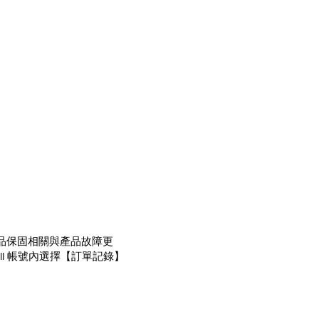
00pm）產品保固相關與產品故障更
的HKTVmall 帳號內選擇【訂單記錄】