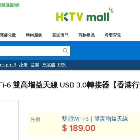
K 篤篤賺回贈計劃
護膚化妝
時尚服飾
直送澳門
寵物用品
母嬰育兒
大
ods pro 3
小米
音響
充電器
PS5
 WiFi-6 雙高增益天線 USB 3.0轉接器【香港
雙頻WiFi-6｜雙高增益天線
特價
$ 189.00