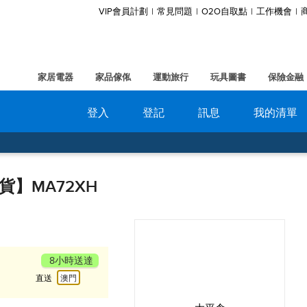
VIP會員計劃
常見問題
O2O自取點
工作機會
腦場
家居電器
家品傢俬
運動旅行
玩具圖書
保險金融
登入
登記
訊息
我的清單
行貨】MA72XH
8小時送達
直送
澳門