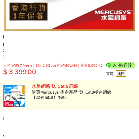
MERCUSYS
Halo H47BE BE9300 全屋 三頻 Mesh Wi-Fi 7 系統 (3件裝)｜支援
2500M光纖寬頻 路由器【香港行貨】HALOH47BE(3-PACK)
香港行貨 3年保養 有壞換新
產地: 中國
8小時送達
三頻 WiFi 7 Mesh｜3個 2.5Gbps的WAN/LAN｜覆蓋8,000 ft2
$ 3,399.00
直送
澳門
水星網路 送 Cat.8扁線
購買Mercusys 指定產品~送 Cat8極速網線
【黑色扁線】(1米)
贈品
商品簡介:
【TP-Link】旗下品牌【MERCUSYS 水星網路】高性價比之選
🚀
三頻總速率高達 9.3 Gbps