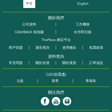
中文
English
關於我們
公司資料
工作機會
CASHBACK 篤篤賺
街市即日餸
ThePlace 網店平台
商戶加盟
廣告查詢
使用條款
私隱政策
資料查詢
常見問題
關於送貨
關於退貨
訂單追踨
O2O自取點
九龍
新界
香港島
關注我們