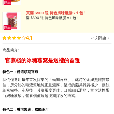
贈品
買滿 $500 送 特色風味臘腸 x１包！
滿 $500 送 特色風味臘腸 x１包！
贈品
4.1
23
則評論
商品簡介:
官燕棧的冰糖燕窩是送禮的首選
特色一：精選頭期官燕
我們僅選用每年首次採集的「頭期官燕」。此時的金絲燕體質最
佳，所分泌的唾液質地純正且濃厚，築成的燕巢雜質極少，燕絲
細密完整。泡發後，其膨脹度更佳，口感細膩滑順，富含活性蛋
白與唾液酸，營養價值遠超後期採收的燕窩。
特色二：香港製造，國際認可