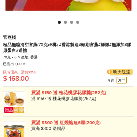
官燕棧
極品無糖清甜官燕(70克x6樽) #香港製造#頭期官燕#鮮燉#無添加#膠
原蛋白#送禮
70克 x 6
產地: 香港
已售出 1,000+
明天送達
限時優惠 | 原價$258
$ 168.00
直送
澳門
買滿 $150 送 桂花桃膠花膠羹(252克)
滿 $150 送 桂花桃膠花膠羹(252克)
贈品
買滿 $300 送 紅燒鮑魚6頭(200克)
買滿 $300 送贈品