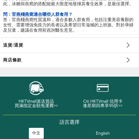
此，冰糖與燕窩的搭配能最大限度地發揮其養生效果，是最佳選擇。
問：官燕棧燕窩適合哪些人群食用？
答：官燕棧燕窩性質溫和，適合多數人群食用，包括注重美容養顏的
女性、需要增強免疫力的長者以及希望日常滋補的上班族。對於孕婦
及兒童，建議在食用前咨詢醫生意見。
送貨/退貨
商店條款
HKTVmall派送貨品
Citi HKTVmall 信用卡
買滿指定金額免運費>>
逢星期四專享95折>>
語言選擇
中文
English