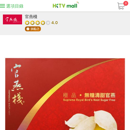
0
選項目錄
官燕棧
4.0