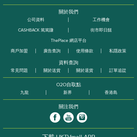
關於我們
公司資料
工作機會
CASHBACK 篤篤賺
街市即日餸
ThePlace 網店平台
商戶加盟
廣告查詢
使用條款
私隱政策
資料查詢
常見問題
關於送貨
關於退貨
訂單追踨
O2O自取點
九龍
新界
香港島
關注我們