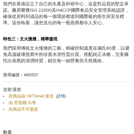
我們在香港設立了自己的生產及科研中心，這是對品質的堅定承
諾。廠房榮獲ISO 22000及HACCP國際食品安全管理系統認證，
確保從原料到成品的每一個環節都達到國際級的衛生與安全標
準。這份執着，讓您送出的每一瓶燕窩都令人安心。
特色三：文火慢燉，精華盡現
我們採用傳統文火慢燉的工藝，精確控制溫度在攝氏80度，以避
免高溫破壞燕窩中的珍貴水溶性蛋白質。搭配純正冰糖，完美襯
托出燕窩的清潤特質，鎖住每一絲營養與天然風味。
搜尋編號︰A66921
送貨/退貨:
此商品由 HKTVmall 派送
(
詳情
)
由 官燕棧 出售
此商品不可退貨
數量: