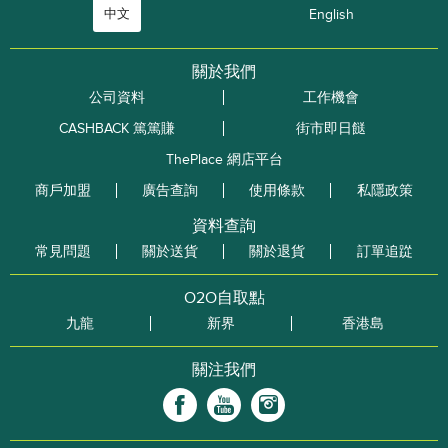
中文
English
關於我們
公司資料
工作機會
CASHBACK 篤篤賺
街市即日餸
ThePlace 網店平台
商戶加盟
廣告查詢
使用條款
私隱政策
資料查詢
常見問題
關於送貨
關於退貨
訂單追踨
O2O自取點
九龍
新界
香港島
關注我們