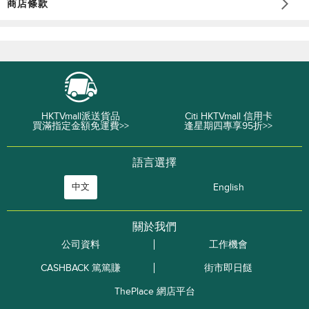
商店條款
HKTVmall派送貨品
Citi HKTVmall 信用卡
買滿指定金額免運費>>
逢星期四專享95折>>
語言選擇
中文
English
關於我們
公司資料
工作機會
CASHBACK 篤篤賺
街市即日餸
ThePlace 網店平台