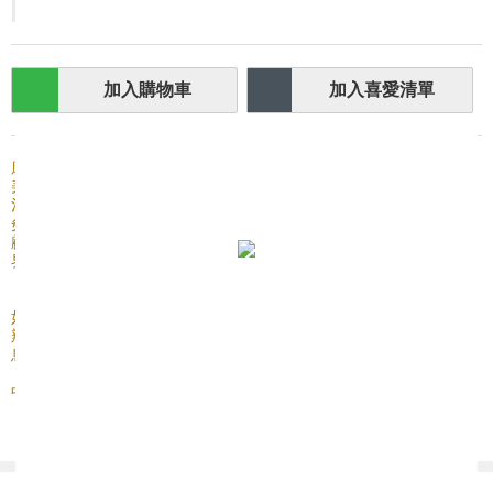
加入購物車
加入喜愛清單
康和堂藥業有限公司成立於1999年，多年來積極推廣中藥醫療保健、
美容及纖體服務，並一直致力提供多元化醫療養生服務，如：中醫診
治、針灸療法、拔罐治療、推拿整脊、手法整復、刮痧放血、艾療溫
灸、天灸療法、穴位埋線及保健食療等。憑藉卓越療效、優秀品質及
顧客至上的服務理念，深受逾十萬客戶支持與擁戴，成為中醫美客業
界之翹楚。
如有任何查詢及疑問，歡迎致電 2511 5591 或 WhatsApp 9444 8124。
辨公時間為星期一至五上午十時至下午六時，星期六日及公眾假期休
息。
中藥材零售商牌照號碼 CR-2018-00203