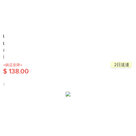
Lalisse
Lalisse高效皮膚膏 (行貨 1604)此日期前最佳2029年5月
產地: 澳大利亞
已售出 600+
2日送達
⭐️鎮店皇牌⭐️
$ 138.00
⚡限時優惠⚡
2024年「康和堂」熱賣榜單👇🏻
①[90%即日見效]
康婷清脂素
②[疫前肺功能]
虎乳靈芝
③[捱夜必備]
保肝健
④[中醫推介]
養生湯包