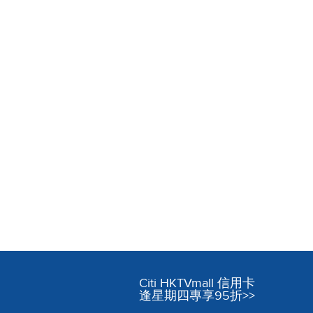
Citi HKTVmall 信用卡
逢星期四專享95折>>