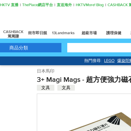
HKTV 直播
ThePlace網店平台
直送海外
HKTVMore! Blog
CASHBAC
CASHBACK
街市即日餸
13Landmarks
超級市場
護理保健
篤篤賺
商品分類
熱門搜尋:
LEGO
爆旋陀
日本馬印
3+ Magi Mags - 超方便強力
文具
文具