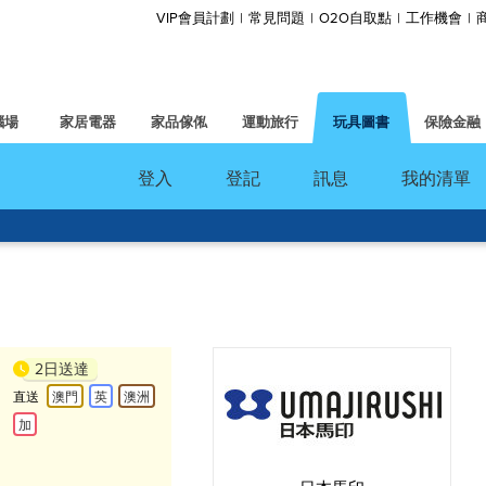
VIP會員計劃
常見問題
O2O自取點
工作機會
腦場
家居電器
家品傢俬
運動旅行
玩具圖書
保險金融
登入
登記
訊息
我的清單
2日送達
直送
澳門
英
澳洲
加