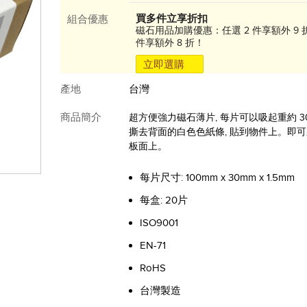
買多件立享折扣
組合優惠
磁石用品加購優惠：任選 2 件享額外 9 折
件享額外 8 折！
立即選購
產地
台灣
商品簡介
超方便強力磁石薄片, 每片可以吸起重約 3
撕去背面的白色色紙條, 貼到物件上。即
板面上。
每片尺寸: 100mm x 30mm x 1.5mm
每盒: 20片
ISO9001
EN-71
RoHS
台灣製造