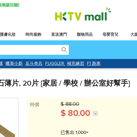
K 篤篤賺回贈計劃
護膚化妝
時尚服飾
直送澳門
寵物用品
母嬰育兒
大
螺
蠟筆小新
反斗奇兵
FUGGLER
補充練習
F1 跑車
磁石薄片, 20片 [家居 / 學校 / 辦公室好幫手]
$ 88.00
特價
$ 80.00
已售出 1,000+