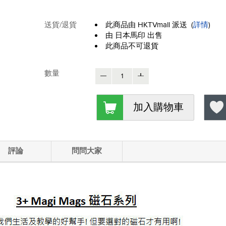
送貨/退貨
此商品由 HKTVmall 派送
(
詳情
)
由 日本馬印 出售
此商品不可退貨
數量
加入購物車
評論
問問大家