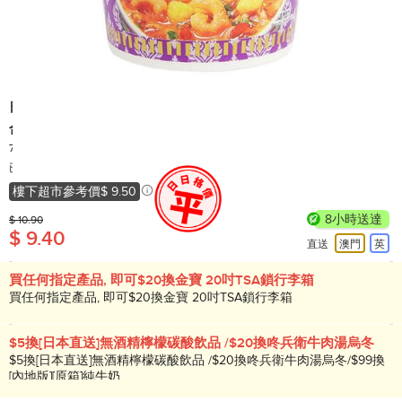
日清
合味道 杯麵 - 冬蔭功味
74克
產地: 中國
已售出 20,000+
樓下超市參考價
$ 9.50
8小時送達
$ 10.90
$ 9.40
直送
澳門
英
買任何指定產品, 即可$20換金寶 20吋TSA鎖行李箱
買任何指定產品, 即可$20換金寶 20吋TSA鎖行李箱
$5換[日本直送]無酒精檸檬碳酸飲品 /$20換咚兵衛牛肉湯烏冬
$5換[日本直送]無酒精檸檬碳酸飲品 /$20換咚兵衛牛肉湯烏冬/$99換
[內地版][原箱]純牛奶