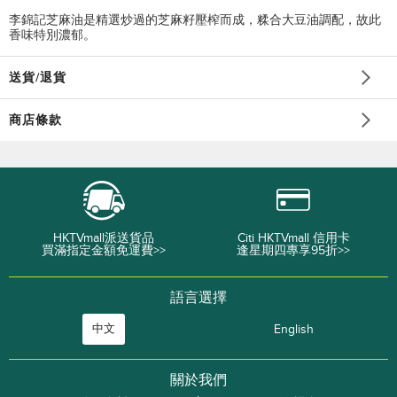
李錦記芝麻油是精選炒過的芝麻籽壓榨而成，糅合大豆油調配，故此
香味特別濃郁。
送貨/退貨
商店條款
HKTVmall派送貨品
Citi HKTVmall 信用卡
買滿指定金額免運費>>
逢星期四專享95折>>
語言選擇
中文
English
關於我們