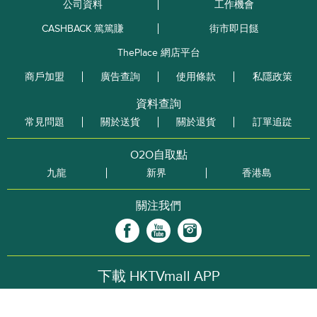
公司資料
工作機會
CASHBACK 篤篤賺
街市即日餸
ThePlace 網店平台
商戶加盟
廣告查詢
使用條款
私隱政策
資料查詢
常見問題
關於送貨
關於退貨
訂單追踨
O2O自取點
九龍
新界
香港島
關注我們
下載 HKTVmall APP
享受更佳購物樂趣