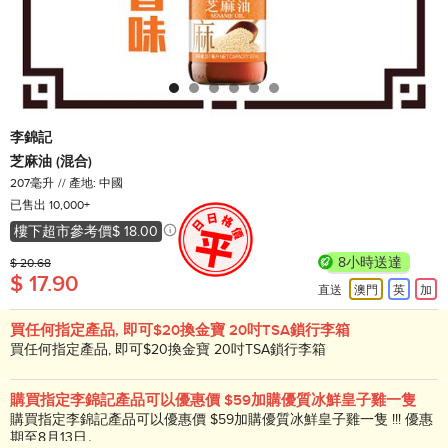
李錦記
芝麻油 (混合)
207毫升
產地: 中國
已售出 10,000+
樓下超市參考價
$ 18.00
8小時送達
$ 20.68
$ 17.90
直送
澳門
英
加
買任何指定產品, 即可$20換金寶 20吋TSA鎖行李箱
買任何指定產品, 即可$20換金寶 20吋TSA鎖行李箱
購買指定李錦記產品可以優惠價 $59加購優質冰鮮皇子雞一隻
購買指定李錦記產品可以優惠價 $59加購優質冰鮮皇子雞一隻 !!! 優惠
期至8月13日。