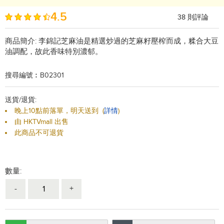
4.5
38
則評論
商品簡介:
李錦記芝麻油是精選炒過的芝麻籽壓榨而成，糅合大豆
油調配，故此香味特別濃郁。
搜尋編號︰B02301
送貨/退貨:
晚上10點前落單，明天送到
(
詳情
)
由 HKTVmall 出售
此商品不可退貨
數量:
-
+