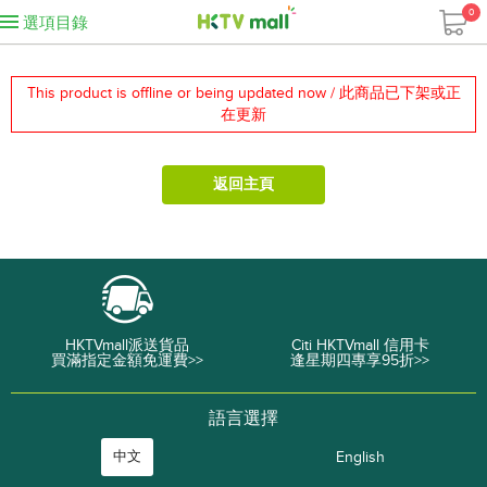
0
選項目錄
This product is offline or being updated now / 此商品已下架或正
在更新
返回主頁
HKTVmall派送貨品
Citi HKTVmall 信用卡
買滿指定金額免運費>>
逢星期四專享95折>>
語言選擇
中文
English