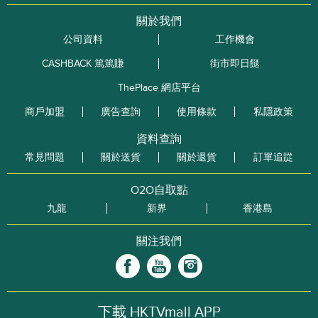
關於我們
公司資料
工作機會
CASHBACK 篤篤賺
街市即日餸
ThePlace 網店平台
商戶加盟
廣告查詢
使用條款
私隱政策
資料查詢
常見問題
關於送貨
關於退貨
訂單追踨
O2O自取點
九龍
新界
香港島
關注我們
下載 HKTVmall APP