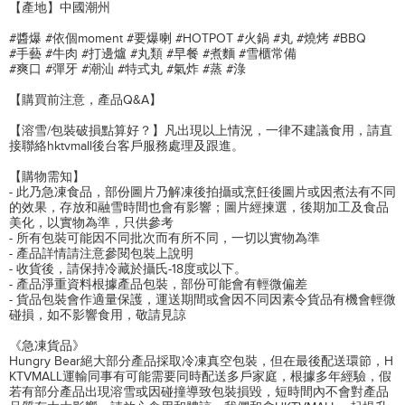
【產地】中國潮州
#醬爆 #依個moment #要爆喇 #HOTPOT #火鍋 #丸 #燒烤 #BBQ
#手藝 #牛肉 #打邊爐 #丸類 #早餐 #煮麵 #雪櫃常備
#爽口 #彈牙 #潮汕 #特式丸 #氣炸 #蒸 #淥
【購買前注意，產品Q&A】
【溶雪/包裝破損點算好？】凡出現以上情況，一律不建議食用，請直
接聯絡hktvmall後台客戶服務處理及跟進。
【購物需知】
- 此乃急凍食品，部份圖片乃解凍後拍攝或烹飪後圖片或因煮法有不同
的效果，存放和融雪時間也會有影響；圖片經揀選，後期加工及食品
美化，以實物為準，只供參考
- 所有包裝可能因不同批次而有所不同，一切以實物為準
- 產品詳情請注意參閱包裝上說明
- 收貨後，請保持冷藏於攝氏-18度或以下。
- 產品淨重資料根據產品包裝，部份可能會有輕微偏差
- 貨品包裝會作適量保護，運送期間或會因不同因素令貨品有機會輕微
碰損，如不影響食用，敬請見諒
《急凍貨品》
Hungry Bear絕大部分產品採取冷凍真空包裝，但在最後配送環節，H
KTVMALL運輸同事有可能需要同時配送多戶家庭，根據多年經驗，假
若有部分產品出現溶雪或因碰撞導致包裝損毀，短時間內不會對產品