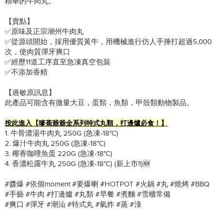
精華的牛肉丸。
【賣點】
✅原味及正宗潮州牛肉丸
✅從源頭開始，採用優質黃牛，用機械進行仿人手捶打超過5,000
次，使肉質彈牙爽口
✅經歷11道工序直至急凍真空包裝
✅不添加香精
【過敏原訊息】
此產品可能含有微量大豆，蛋類，魚類，甲殼類動物製品。
按此進入【嗲蕉爺爺全系列特式丸類，打邊爐必食！】
1. 牛骨濃湯牛肉丸 250G (急凍-18°C)
2. 爆汁牛肉丸 250G (急凍-18°C)
3. 椰香咖哩魚蛋 220G (急凍-18°C)
4. 香濃松露牛丸 250G (急凍-18°C) (新上市!!)🆕
#醬爆 #依個moment #要爆喇 #HOTPOT #火鍋 #丸 #燒烤 #BBQ
#手藝 #牛肉 #打邊爐 #丸類 #早餐 #煮麵 #雪櫃常備
#爽口 #彈牙 #潮汕 #特式丸 #氣炸 #蒸 #淥