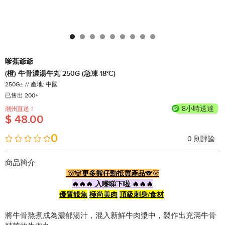
嗲蕉爺爺
(橙) 牛骨濃湯牛丸 250G (急凍-18°C)
250G±
產地: 中國
已售出 200+
8小時送達
潮州直送！
$ 48.00
0
0
則評論
商品簡介:
🐻🐼
更多熊仔勁抵買產品
🐨🐻
🔥🔥🔥 入嚟睇下啦 🔥🔥🔥
優質靚魚
極尚美肉
頂級刺身/食材
將牛骨熬煮成為濃郁湯汁，混入新鮮牛肉漿中，製作出充滿牛骨