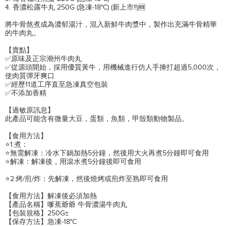
4. 香濃松露牛丸 250G (急凍-18°C) (新上市!!)🆕
將牛骨熬煮成為濃郁湯汁，混入新鮮牛肉漿中，製作出充滿牛骨精華
的牛肉丸。
【賣點】
✅原味及正宗潮州牛肉丸
✅從源頭開始，採用優質黃牛，用機械進行仿人手捶打超過5,000次，
使肉質彈牙爽口
✅經歷11道工序直至急凍真空包裝
✅不添加香精
【過敏原訊息】
此產品可能含有微量大豆，蛋類，魚類，甲殼類動物製品。
【食用方法】
⭐1.煮：
⭐無需解凍：冷水下鍋加熱5分鐘，然後用大火再煮5分鐘即可食用
⭐解凍：解凍後，用滾水煮5分鐘後即可食用
⭐2.烤/煎/炸：先解凍，然後燒烤或煎炸至熟即可食用
【食用方法】解凍後必須加熱
【產品名稱】嗲蕉爺爺 牛骨濃湯牛肉丸
【包裝規格】250G±
【保存方法】急凍-18°C