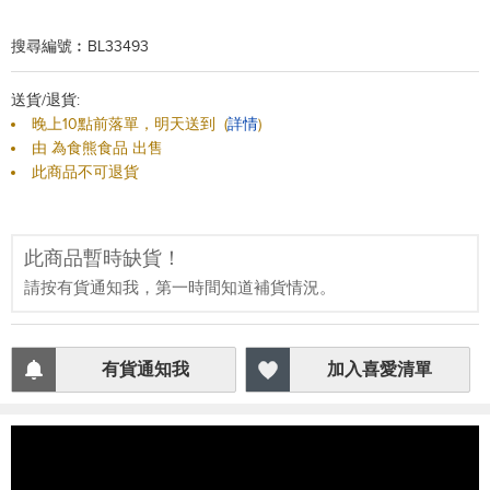
搜尋編號︰BL33493
送貨/退貨:
晚上10點前落單，明天送到
(
詳情
)
由 為食熊食品 出售
此商品不可退貨
此商品暫時缺貨！
請按有貨通知我，第一時間知道補貨情況。
有貨通知我
加入喜愛清單