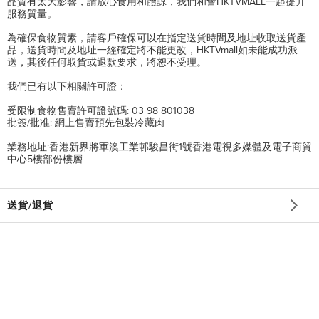
品質有太大影響，請放心食用和體諒，我們和會HKTVMALL一起提升
服務質量。
為確保食物質素，請客戶確保可以在指定送貨時間及地址收取送貨產
品，送貨時間及地址一經確定將不能更改，HKTVmall如未能成功派
送，其後任何取貨或退款要求，將恕不受理。
我們已有以下相關許可證：
受限制食物售賣許可證號碼: 03 98 801038
批簽/批准: 網上售賣預先包裝冷藏肉
業務地址:香港新界將軍澳工業邨駿昌街1號香港電視多媒體及電子商貿
中心5樓部份樓層
送貨/退貨
商店條款