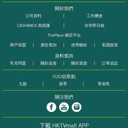
關於我們
公司資料
工作機會
CASHBACK 篤篤賺
街市即日餸
ThePlace 網店平台
商戶加盟
廣告查詢
使用條款
私隱政策
資料查詢
常見問題
關於送貨
關於退貨
訂單追踨
O2O自取點
九龍
新界
香港島
關注我們
下載 HKTVmall APP