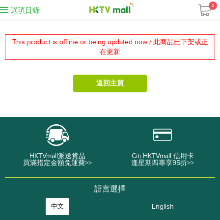
0
選項目錄
This product is offline or being updated now / 此商品已下架或正
在更新
返回主頁
HKTVmall派送貨品
Citi HKTVmall 信用卡
買滿指定金額免運費>>
逢星期四專享95折>>
語言選擇
中文
English