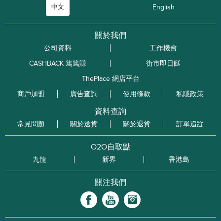
中文
English
關於我們
公司資料
工作機會
CASHBACK 篤篤賺
街市即日餸
ThePlace 網店平台
商戶加盟
廣告查詢
使用條款
私隱政策
資料查詢
常見問題
關於送貨
關於退貨
訂單追踨
O2O自取點
九龍
新界
香港島
關注我們