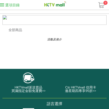
0
選項目錄
全部商品
活動及推介
HKTVmall派送貨品
Citi HKTVmall 信用卡
買滿指定金額免運費>>
逢星期四專享95折>>
語言選擇