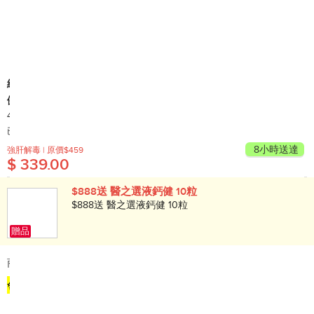
維特健靈
健肝寶膠囊 - 40粒 <強肝解毒、減肝脂積聚、中西健肝元素>
40's
產地: 香港
已售出 10,000+
8小時送達
強肝解毒 | 原價$459
$ 339.00
$888送 醫之選液鈣健 10粒
$888送 醫之選液鈣健 10粒
贈品
商品簡介:
✨【入門體驗裝】即買>> ✨