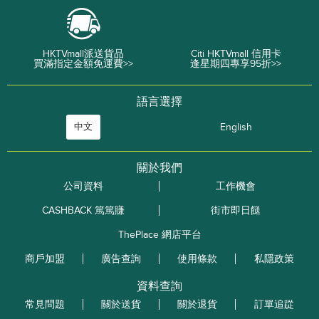
HKTVmall派送貨品
Citi HKTVmall 信用卡
買滿指定金額免運費>>
逢星期四專享95折>>
語言選擇
中文
English
關於我們
公司資料
工作機會
CASHBACK 篤篤賺
街市即日餸
ThePlace 網店平台
商戶加盟
廣告查詢
使用條款
私隱政策
資料查詢
常見問題
關於送貨
關於退貨
訂單追踨