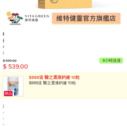
維特健靈
健糖寶 60 粒 - 穩定醣分水平
60's
產地: 香港
已售出 400+
8小時送達
$ 599.00
$ 539.00
$888送 醫之選液鈣健 10粒
$888送 醫之選液鈣健 10粒
贈品
商品簡介:
-延緩澱粉吸收
-穩定醣分水平
-本港大學臨床實證餐前一粒有效減低水平波動^