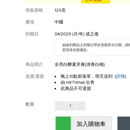
包裝規格
120克
產地
中國
到期日
04/2029 (月/年) 或之後
如收到商品之到期日早於頁面所示日期，請
您安排全額退款。
商品簡介
全亮白酵素牙膏(清香白桃)
送貨/退貨
晚上10點前落單，明天送到
(
詳情
)
由 HKTVmall 出售
此商品不可退貨
數量
加入購物車