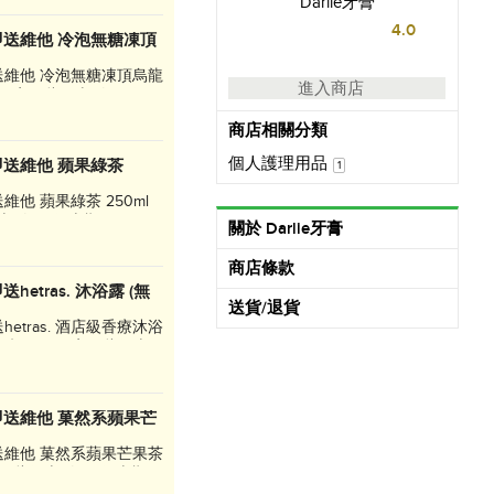
Darlie牙膏
4.0
即送維他 冷泡無糖凍頂
送維他 冷泡無糖凍頂烏龍
進入商店
單只限享用此優惠1次。 優惠
送完即止!
商店相關分類
個人護理用品
即送維他 蘋果綠茶
1
維他 蘋果綠茶 250ml
惠1次。 優惠期至8月13
關於 Darlie牙膏
商店條款
etras. 沐浴露 (無
送貨/退貨
etras. 酒店級香療沐浴
!! 每張訂單只限享用此優惠1
到先得, 送完即止!
即送維他 菓然系蘋果芒
送維他 菓然系蘋果芒果茶
限享用此優惠1次。 優惠期至
止!