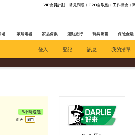
VIP會員計劃
常見問題
O2O自取點
工作機會
腦場
家居電器
家品傢俬
運動旅行
玩具圖書
保險金融
登入
登記
訊息
我的清單
8小時送達
直送
澳門