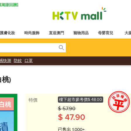
K 篤篤賺回贈計劃
護膚化妝
時尚服飾
直送澳門
寵物用品
母嬰育兒
大
感快測
防蚊
口罩
白桃)
樓下超市參考價
$ 48.00
特價
$ 57.90
$ 47.90
已售出 1,000+