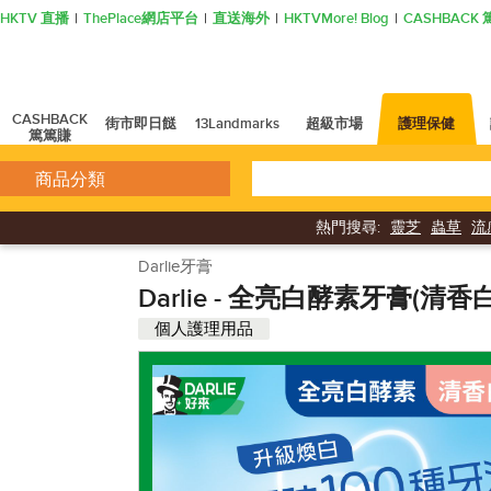
HKTV 直播
ThePlace網店平台
直送海外
HKTVMore! Blog
CASHBAC
CASHBACK
街市即日餸
13Landmarks
超級市場
護理保健
篤篤賺
商品分類
熱門搜尋:
靈芝
蟲草
流
Darlie牙膏
Darlie - 全亮白酵素牙膏(清香
個人護理用品