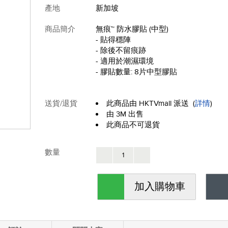
產地
新加坡
商品簡介
無痕™ 防水膠貼 (中型)
- 貼得穩陣
- 除後不留痕跡
- 適用於潮濕環境
- 膠貼數量: 8片中型膠貼
送貨/退貨
此商品由 HKTVmall 派送
(
詳情
)
由 3M 出售
此商品不可退貨
數量
加入購物車