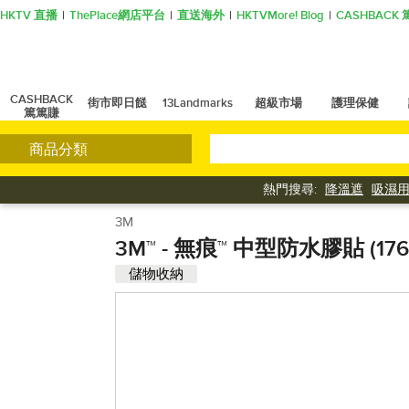
HKTV 直播
ThePlace網店平台
直送海外
HKTVMore! Blog
CASHBAC
CASHBACK
街市即日餸
13Landmarks
超級市場
護理保健
篤篤賺
商品分類
熱門搜尋:
降溫遮
吸濕
3M
3M™ - 無痕™ 中型防水膠貼 (176
儲物收納