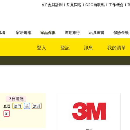
VIP會員計劃
常見問題
O2O自取點
工作機會
腦場
家居電器
家品傢俬
運動旅行
玩具圖書
保險金融
登入
登記
訊息
我的清單
3日送達
直送
澳門
英
澳洲
加