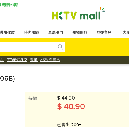
K 篤篤賺回贈計劃
護膚化妝
時尚服飾
直送澳門
寵物用品
母嬰育兒
大
用品
衣物收納袋
香薰
地板消毒液
06B)
$ 44.90
特價
$ 40.90
已售出 200+