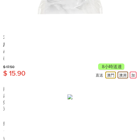
3M
思高™ 超強力清潔百潔布 5片裝 (105HK)
產地: 中國
已售出 20,000+
8小時送達
$ 17.50
$ 15.90
直送
澳門
澳洲
加
商品簡介:
超強力清潔微粒結合強韌纖維，對清除燒焦、凝固污漬特別有
效，減少清潔劑用量。
適用於鐵鑊、砧板等廚具。
搜尋編號︰A64020
送貨/退貨: