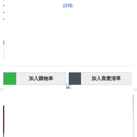
晚上10點前落單，明天送到
(
詳情
)
由 3M 出售
此商品不可退貨
數量:
-
+
加入購物車
加入喜愛清單