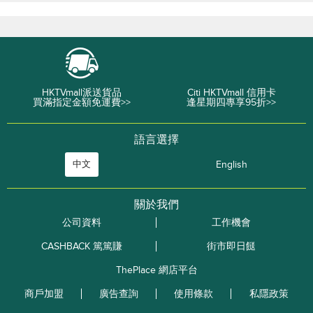
HKTVmall派送貨品
Citi HKTVmall 信用卡
買滿指定金額免運費>>
逢星期四專享95折>>
語言選擇
中文
English
關於我們
公司資料
工作機會
CASHBACK 篤篤賺
街市即日餸
ThePlace 網店平台
商戶加盟
廣告查詢
使用條款
私隱政策