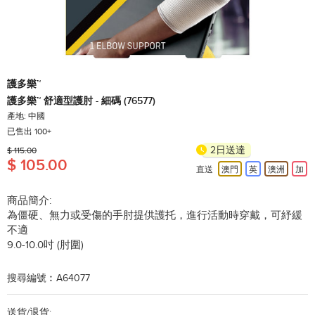
護多樂™
護多樂™ 舒適型護肘 - 細碼 (76577)
產地: 中國
已售出 100+
2日送達
$ 115.00
$ 105.00
直送
澳門
英
澳洲
加
商品簡介:
為僵硬、無力或受傷的手肘提供護托，進行活動時穿戴，可紓緩
不適
9.0-10.0吋 (肘圍)
搜尋編號︰A64077
送貨/退貨: