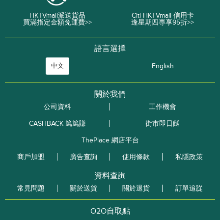
HKTVmall派送貨品
Citi HKTVmall 信用卡
買滿指定金額免運費>>
逢星期四專享95折>>
語言選擇
中文
English
關於我們
公司資料
工作機會
CASHBACK 篤篤賺
街市即日餸
ThePlace 網店平台
商戶加盟
廣告查詢
使用條款
私隱政策
資料查詢
常見問題
關於送貨
關於退貨
訂單追踨
O2O自取點