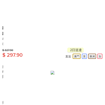
護多樂™
護多樂™ 強效舒適護膝 (1039LP)
產地: 墨西哥
已售出 1,000+
2日送達
$ 327.90
$ 297.90
直送
澳門
英
澳洲
加
商品簡介:
FUTURO 強效舒適型護膝，採用纏繞式設計，並設有凝賿軟墊，
貼身舒適!
搜尋編號︰A64092