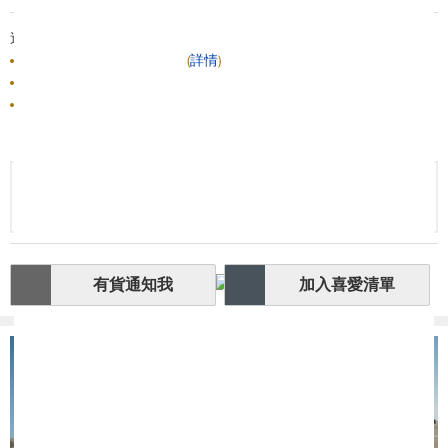
送貨/退貨:
此商品由 HKTVmall 派送
(
詳情
)
由 3M 出售
此商品不可退貨
此商品暫時缺貨！
請按有貨通知我，第一時間知道補貨情況。
有貨通知我
加入喜愛清單