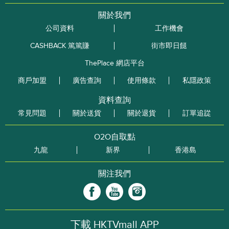
關於我們
公司資料
工作機會
CASHBACK 篤篤賺
街市即日餸
ThePlace 網店平台
商戶加盟
廣告查詢
使用條款
私隱政策
資料查詢
常見問題
關於送貨
關於退貨
訂單追踨
O2O自取點
九龍
新界
香港島
關注我們
下載 HKTVmall APP