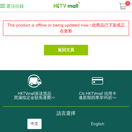
0
選項目錄
This product is offline or being updated now / 此商品已下架或正
在更新
返回主頁
HKTVmall派送貨品
Citi HKTVmall 信用卡
買滿指定金額免運費>>
逢星期四專享95折>>
語言選擇
中文
English