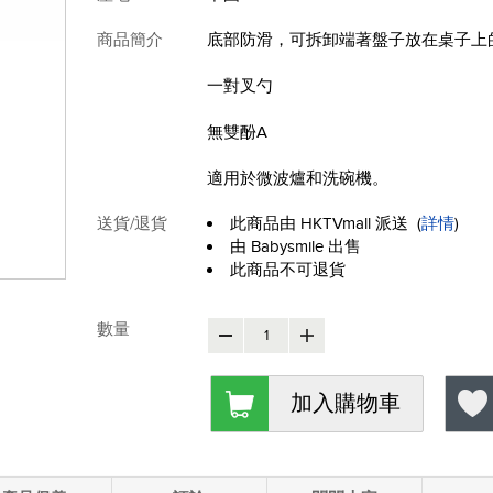
商品簡介
底部防滑，可拆卸端著盤子放在桌子上
一對叉勺
無雙酚A
適用於微波爐和洗碗機。
送貨/退貨
此商品由 HKTVmall 派送
(
詳情
)
由 Babysmile 出售
此商品不可退貨
數量
加入購物車