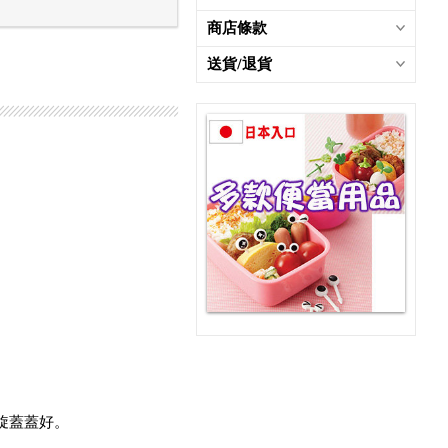
商店條款
送貨/退貨
旋蓋蓋好。