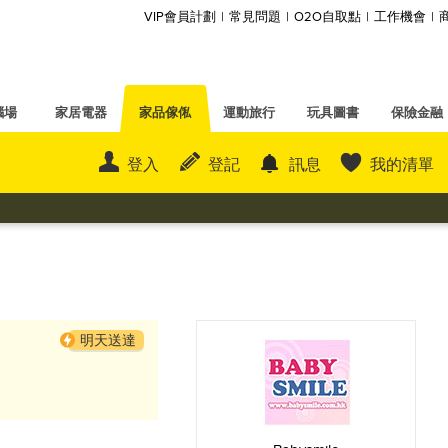
VIP會員計劃
常見問題
O2O自取點
工作機會
腦場
家居電器
家品傢俬
運動旅行
玩具圖書
保險金融
登入
登記
訊息
我的清單
明天送達