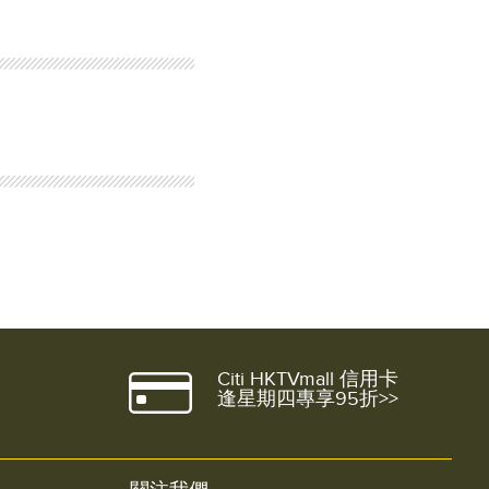
Citi HKTVmall 信用卡
逢星期四專享95折>>