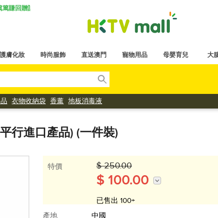
K 篤篤賺回贈計劃
護膚化妝
時尚服飾
直送澳門
寵物用品
母嬰育兒
大
用品
衣物收納袋
香薰
地板消毒液
 (平行進口產品) (一件裝)
$ 250.00
特價
$ 100.00
已售出 100+
產地
中國