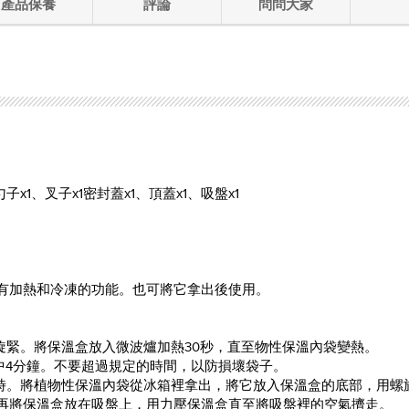
產品保養
評論
問問大家
1、叉子x1密封蓋x1、頂蓋x1、吸盤x1
有加熱和冷凍的功能。也可將它拿出後使用。
子旋緊。將保溫盒放入微波爐加熱30秒，直至物性保溫內袋變熱。
熱水中4分鐘。不要超過規定的時間，以防損壞袋子。
裡6小時。將植物性保溫內袋從冰箱裡拿出，將它放入保溫盒的底部，用螺
，再將保溫盒放在吸盤上，用力壓保溫盒直至將吸盤裡的空氣擠走。