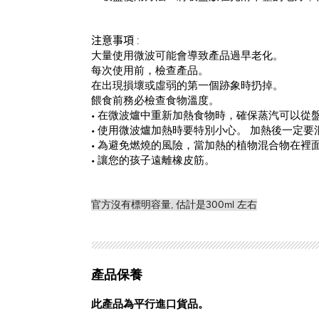
注意事項 :
大量使用微波可能會導致產品過早老化。
每次使用前，檢查產品。
在出現損壞或虛弱的第一個跡象時扔掉。
餵食前務必檢查食物溫度。
• 在微波爐中重新加熱食物時，確保蒸汽可以
• 使用微波爐加熱時要特別小心。 加熱後一定
• 為避免燃燒的風險，當加熱的植物混合物在裡
• 讓您的孩子遠離橡皮筋。
官方沒有標明容量, 估計是300ml 左右
產品保養
此產品為平行進口貨品。