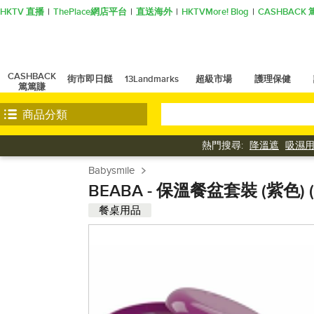
HKTV 直播
ThePlace網店平台
直送海外
HKTVMore! Blog
CASHBAC
CASHBACK
街市即日餸
13Landmarks
超級市場
護理保健
篤篤賺
商品分類
熱門搜尋:
降溫遮
吸濕
Babysmile
BEABA - 保溫餐盆套裝 (紫色)
餐桌用品