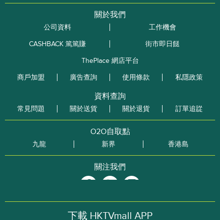
關於我們
公司資料
工作機會
CASHBACK 篤篤賺
街市即日餸
ThePlace 網店平台
商戶加盟
廣告查詢
使用條款
私隱政策
資料查詢
常見問題
關於送貨
關於退貨
訂單追踨
O2O自取點
九龍
新界
香港島
關注我們
下載 HKTVmall APP