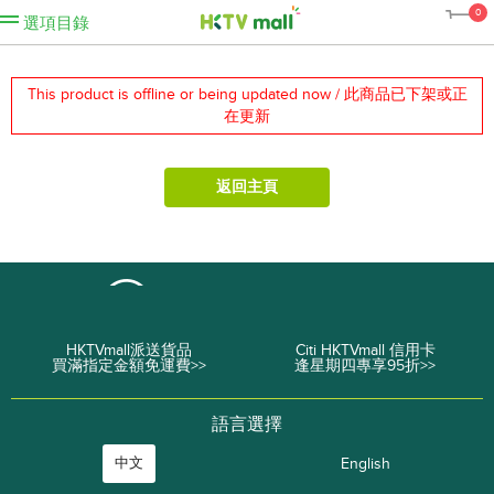
0
選項目錄
This product is offline or being updated now / 此商品已下架或正
在更新
返回主頁
HKTVmall派送貨品
Citi HKTVmall 信用卡
買滿指定金額免運費>>
逢星期四專享95折>>
語言選擇
中文
English