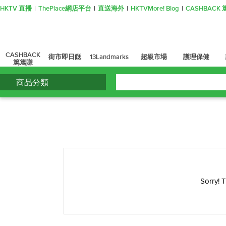
HKTV 直播
ThePlace網店平台
直送海外
HKTVMore! Blog
CASHBAC
CASHBACK
街市即日餸
13Landmarks
超級市場
護理保健
篤篤賺
商品分類
Sorry! 