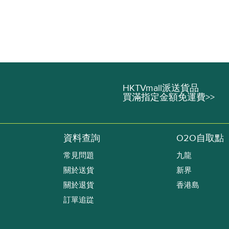
HKTVmall派送貨品
買滿指定金額免運費>>
資料查詢
O2O自取點
常見問題
九龍
關於送貨
新界
關於退貨
香港島
訂單追踨