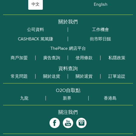
中文
English
關於我們
公司資料
工作機會
CASHBACK 篤篤賺
街市即日餸
ThePlace 網店平台
商戶加盟
廣告查詢
使用條款
私隱政策
資料查詢
常見問題
關於送貨
關於退貨
訂單追踨
O2O自取點
九龍
新界
香港島
關注我們