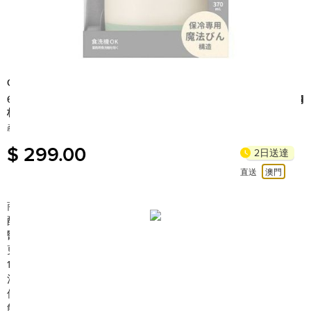
Combi
6m+ Lakumug Stainless Straw Large 370ml R (SB) 大容量 316不鏽鋼
杯(淺薄荷綠)
產地: 中國/日本
$ 299.00
2日送達
直送
澳門
商品簡介:
配有獨特吸管設計,讓幼兒學習自行用吸管飲水,享受飲水樂趣.316
醫療級不鏽鋼,比304不鏽鋼多含有鉬（Mo）元素,所以更耐腐蝕、
更堅固。大容量設計,方便任何地方使用。
100%日本製。不含BPA。符合EN 14350最新法規。
溫馨提示: 不鏽鋼杯上標籤「MAX 40℃」是為了確保安全給幼兒
使用時不應超過40度，但由於此產品設計為冷暖保溫瓶，存放熱
飲的溫度是可以超過100℃。