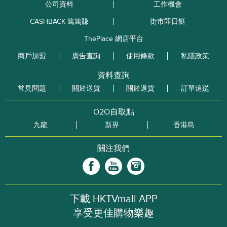
公司資料
工作機會
CASHBACK 篤篤賺
街市即日餸
ThePlace 網店平台
商戶加盟
廣告查詢
使用條款
私隱政策
資料查詢
常見問題
關於送貨
關於退貨
訂單追踨
O2O自取點
九龍
新界
香港島
關注我們
下載 HKTVmall APP
享受更佳購物樂趣