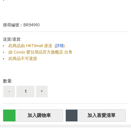
搜尋編號︰BR94910
送貨/退貨:
此商品由 HKTVmall 派送
(
詳情
)
由 Combi 嬰兒用品官方旗艦店 出售
此商品不可退貨
數量:
-
+
加入購物車
加入喜愛清單