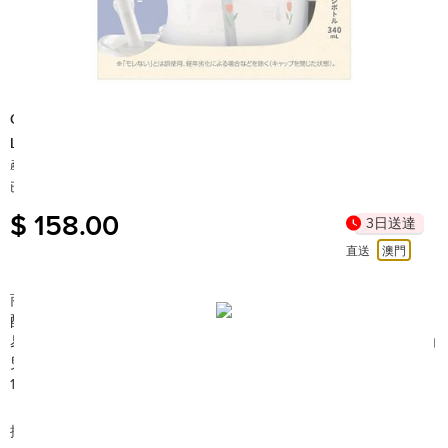
Combi
Lakumug Straw 340 R (PI) 6m+ 防漏吸管杯 #浪漫鬱金香
產地: 日本
已售出 10+
$ 158.00
3日送達
直送
澳門
商品簡介:
配有獨特吸管設計, 讓幼兒學習自行用吸管飲水, 享受飲水樂趣。
易清洗, 一件式防漏閥門, 避免骯髒。另獨特吸管設計, 有助提升幼
兒吸吮技巧。大容量設計, 方便任何地方使用。
100%日本製。不含BPA。符合EN 14350最新法規。
搜尋編號︰BR94773