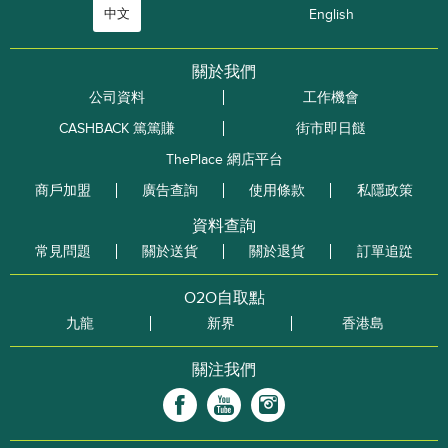
中文
English
關於我們
公司資料
工作機會
CASHBACK 篤篤賺
街市即日餸
ThePlace 網店平台
商戶加盟
廣告查詢
使用條款
私隱政策
資料查詢
常見問題
關於送貨
關於退貨
訂單追踨
O2O自取點
九龍
新界
香港島
關注我們