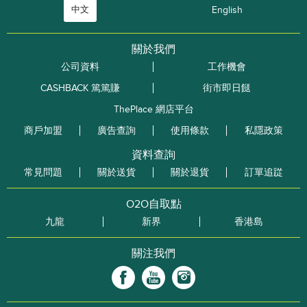
中文
English
關於我們
公司資料
工作機會
CASHBACK 篤篤賺
街市即日餸
ThePlace 網店平台
商戶加盟
廣告查詢
使用條款
私隱政策
資料查詢
常見問題
關於送貨
關於退貨
訂單追踨
O2O自取點
九龍
新界
香港島
關注我們